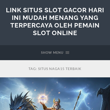
LINK SITUS SLOT GACOR HARI
INI MUDAH MENANG YANG
TERPERCAYA OLEH PEMAIN
SLOT ONLINE
SHOW MENU
TAG:
SITUS NAGA15 TERBAIK