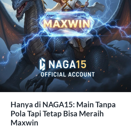
Hanya di NAGA15: Main Tanpa
Pola Tapi Tetap Bisa Meraih
Maxwin