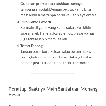
Gunakan promo atau cashback sebagai
tambahan modal. Dengan begitu, kamu bisa
main lebih lama tanpa perlu keluar biaya ekstra.
Pilih Game Favorit
Bermain di game yang kamu suka akan bikin
suasana lebih rileks. Kalau enjoy, biasanya hasil
juga terasa lebih memuaskan.
Tetap Tenang
Jangan buru-buru keluar kalau belum maxwin.
Sering kali kemenangan besar datang ketika
pemain justru sudah tidak terlalu berharap.
Penutup: Saatnya Main Santai dan Menang
Besar